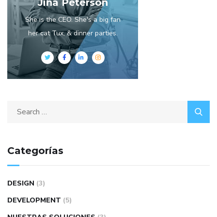
Jina Peterson
She is the CEO. She's a big fan
her cat Tux, & dinner parties.
Search
for:
Categorías
DESIGN
(3)
DEVELOPMENT
(5)