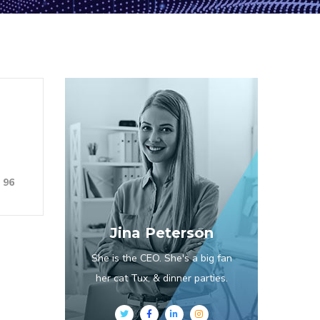
96
Jina Peterson
She is the CEO. She's a big fan
her cat Tux, & dinner parties.